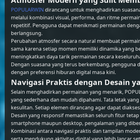
POPULARWIN
dirancang untuk menghadirkan suasana 
melalui kombinasi visual, performa, dan ritme perm
repetitif. Pengguna dapat menikmati permainan deng
berlangsung.
Perubahan atmosfer secara natural membuat permainan
sama karena setiap momen memiliki dinamika yang b
meningkatkan daya tarik permainan secara keseluruh
Dengan suasana yang terus berkembang, pengguna da
dengan preferensi hiburan digital masa kini.
Navigasi Praktis dengan Desain 
Selain menghadirkan permainan yang menarik, POP
yang sederhana dan mudah dipahami. Tata letak yang
kesulitan. Setiap elemen dirancang agar dapat diakses 
Desain yang responsif memastikan seluruh fitur tetap
smartphone maupun desktop, pengalaman yang dibe
Kombinasi antara navigasi praktis dan tampilan m
serta mendukung aktivitas digital yang lebih lancar set