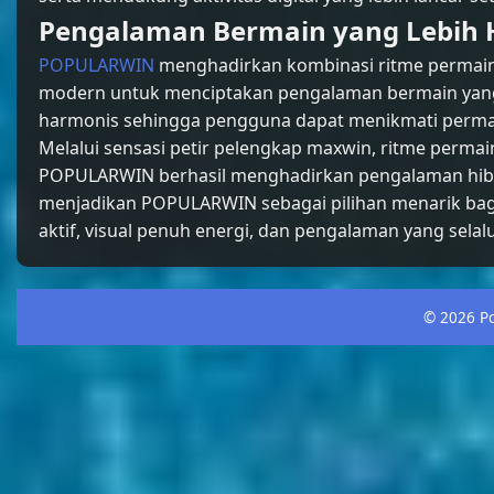
Pengalaman Bermain yang Lebih H
POPULARWIN
menghadirkan kombinasi ritme permainan
modern untuk menciptakan pengalaman bermain yang 
harmonis sehingga pengguna dapat menikmati permai
Melalui sensasi petir pelengkap maxwin, ritme permai
POPULARWIN berhasil menghadirkan pengalaman hibura
menjadikan POPULARWIN sebagai pilihan menarik ba
aktif, visual penuh energi, dan pengalaman yang selal
© 2026 Po