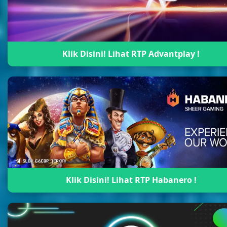
Klik Disini! Lihat RTP Advantplay !
Klik Disini! Lihat RTP Habanero !