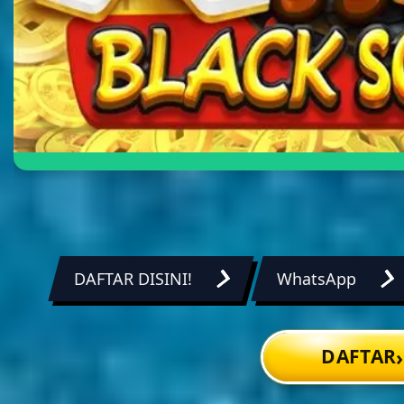
DAFTAR DISINI!
WhatsApp
›
DAFTAR