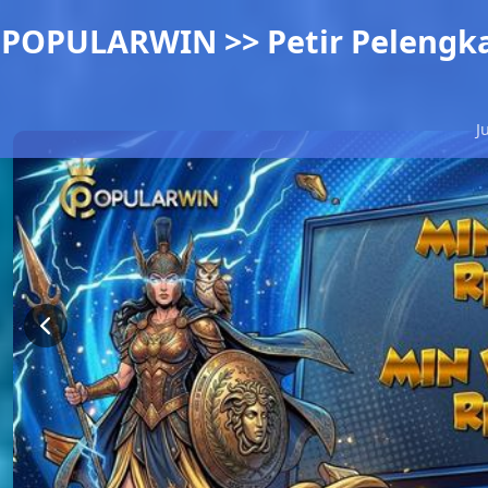
POPULARWIN >> Petir Pelengk
J