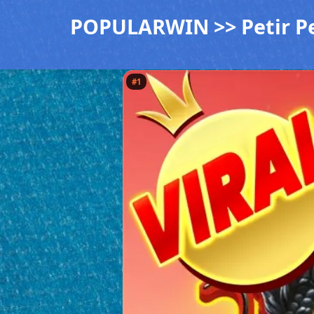
POPULARWIN >> Petir P
#1