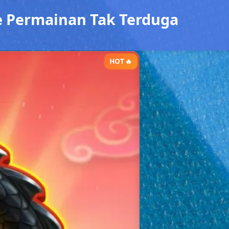
 Permainan Tak Terduga
#2
HOT 🔥